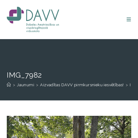
IMG_7982
>
Jaunumi
>
Aizvadītas DAVV pirmkursnieku iesvētības!
>
IMG