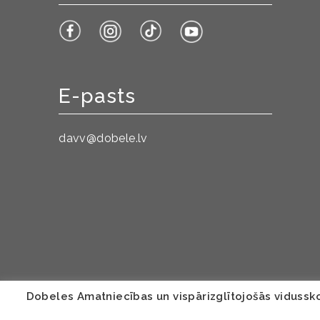
E-pasts
davv@dobele.lv
Dobeles Amatniecības un vispārizglītojošās vidusskol