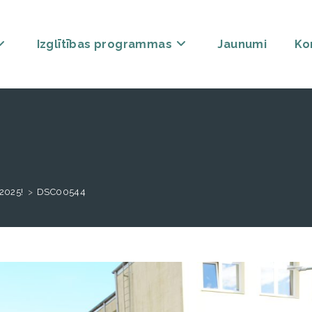
Izglītības programmas
Jaunumi
Ko
 2025!
>
DSC00544