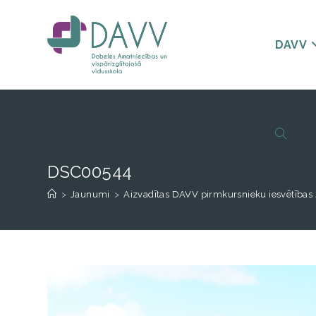
DAVV
DSC00544
>
Jaunumi
>
Aizvadītas DAVV pirmkursnieku iesvētības