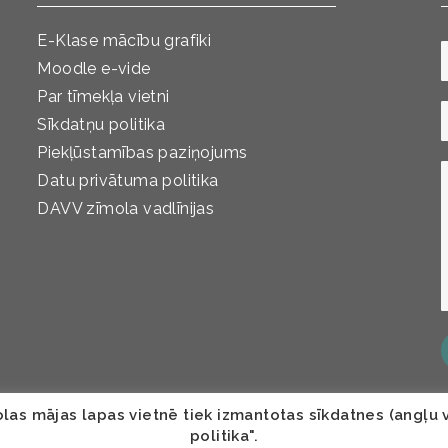
E-Klase mācību grafiki
Moodle e-vide
Par tīmekļa vietni
Sīkdatņu politika
Piekļūstamības paziņojums
Datu privātuma politika
DAVV zīmola vadlīnijas
as mājas lapas vietnē tiek izmantotas sīkdatnes (angļu va
politika".