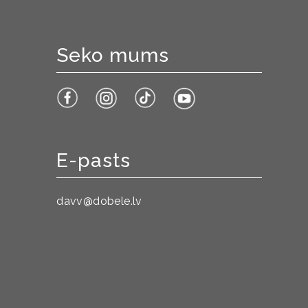
Seko mums
E-pasts
davv@dobele.lv