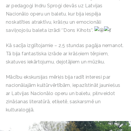
ar pedagoģi Indru Sproģi devās uz Latvijas
Nacionālo operu un baletu, kur bija iespēja
noskatīties atraktīvu, krāšņu un emocionāli
saviļņojošu baleta izrādi ‘’Dons Kihots’’.
Kā sacīja izglītojamie – 2,5 stundas pagāja nemanot.
Tā bija fantastiska izrāde ar krāšņiem tērpiem,
skatuves iekārtojumu, dejotājiem un mūziku.
Mācību ekskursijas mērķis bija radīt interesi par
nacionālajām kultūrvērtībām, iepazīstināt jauniešus
ar Latvijas Nacionālo operu un baletu, pilnveidot
zināšanas literatūrā, etiķetē, saskarsmē un
kulturaloģijā.