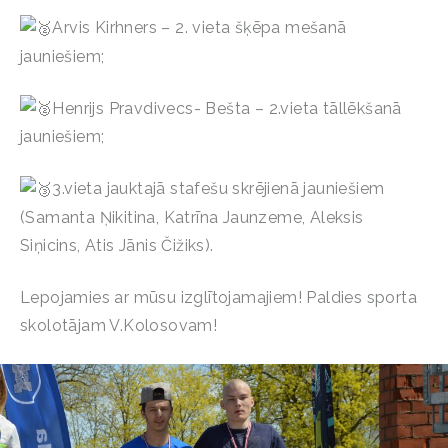
Arvis Kirhners – 2. vieta šķēpa mešanā
jauniešiem;
Henrijs Pravdivecs- Bešta – 2.vieta tāllēkšanā
jauniešiem;
3.vieta jauktajā stafešu skrējienā jauniešiem
(Samanta Ņikitina, Katrīna Jaunzeme, Aleksis
Siņicins, Atis Jānis Čižiks).
Lepojamies ar mūsu izglītojamajiem! Paldies sporta
skolotājam V.Kolosovam!