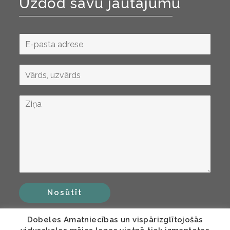
Uzdod savu jautājumu
Nosūtīt
Dobeles Amatniecības un vispārizglītojošās