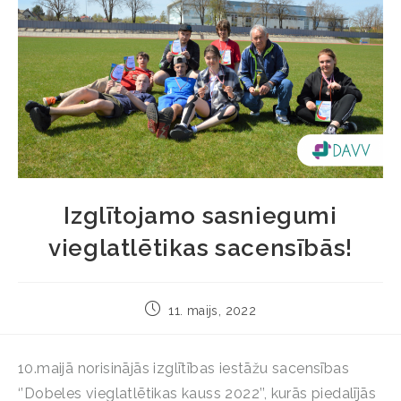
Izglītojamo sasniegumi
vieglatlētikas sacensībās!
11. maijs, 2022
10.maijā norisinājās izglītības iestāžu sacensības
‘’Dobeles vieglatlētikas kauss 2022’’, kurās piedalījās