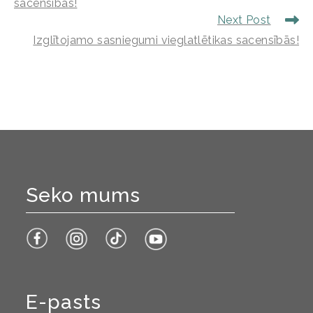
sacensībās!
Next Post
Izglītojamo sasniegumi vieglatlētikas sacensībās!
Seko mums
E-pasts