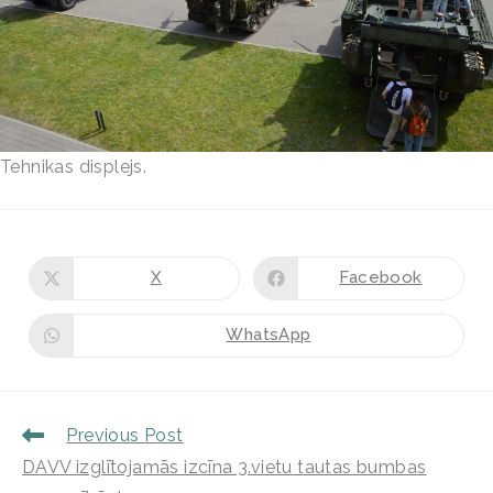
Tehnikas displejs.
X
Facebook
WhatsApp
Previous Post
DAVV izglītojamās izcīna 3.vietu tautas bumbas