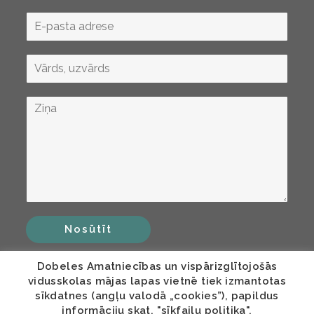
Nosūtīt
Dobeles Amatniecības un vispārizglītojošās
vidusskolas mājas lapas vietnē tiek izmantotas
sīkdatnes (angļu valodā „cookies”), papildus
informāciju skat. "sīkfailu politika".