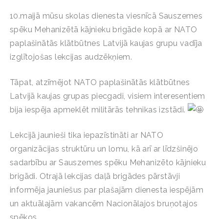
10.maijā mūsu skolas dienesta viesnīcā Sauszemes
spēku Mehanizētā kājnieku brigāde kopā ar NATO
paplašinātās klātbūtnes Latvijā kaujas grupu vadīja
izglītojošas lekcijas audzēkņiem.
Tāpat, atzīmējot NATO paplašinātās klātbūtnes
Latvijā kaujas grupas piecgadi, visiem interesentiem
bija iespēja apmeklēt militārās tehnikas izstādi.
Lekcijā jaunieši tika iepazīstināti ar NATO
organizācijas struktūru un lomu, kā arī ar līdzšinējo
sadarbību ar Sauszemes spēku Mehanizēto kājnieku
brigādi. Otrajā lekcijas daļā brigādes pārstāvji
informēja jauniešus par plašajām dienesta iespējām
un aktuālajām vakancēm Nacionālajos bruņotajos
spēkos.