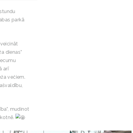
 stundu
dabas parkā
 veicināt
ža dienas”
 vecumu
 arī
meža večiem.
ašvaldību,
ība”, mudinot
ākotnē.