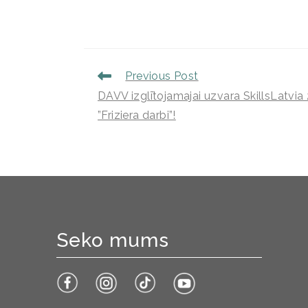
Previous Post
DAVV izglītojamajai uzvara SkillsLatvi
”Friziera darbi”!
Seko mums