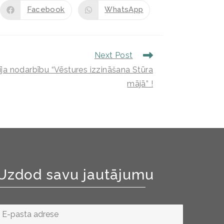
Facebook
WhatsApp
Next Post
īja nodarbību “Vēstures izzināšana Stūra
mājā” !
Uzdod savu jautājumu