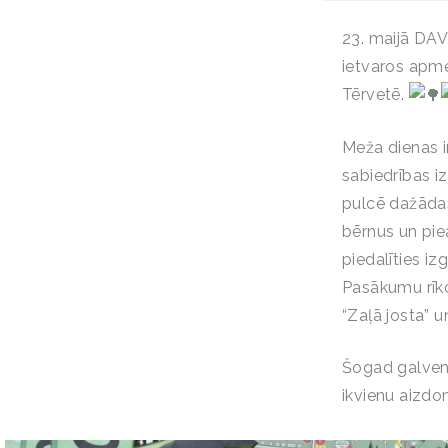
23. maijā DAV
ietvaros apme
Tērvetē.
Meža dienas ir
sabiedrības i
pulcē dažādas
bērnus un pie
piedalīties i
Pasākumu rīko
“Zaļā josta”
Šogad galvena
ikvienu aizdo