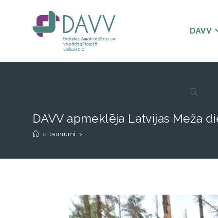
DAVV
DAVV apmeklēja Latvijas Meža di
>
Jaunumi
>