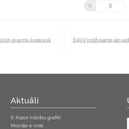
X
a 2025 prasmju konkursā
DAVV izglītojamie aizvad
Aktuāli
E-Klase mācību grafiki
Moodle e-vide