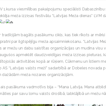
V 1.kursa viesmīlības pakalpojumu speciālisti Dabaszinību
klēja meža izziņas festivālu “Latvijas Meža dienas” LVM 
 tradīcijām bagāts pasākumu cikls, kas tiek rīkots ar mērķi
zpratni par ilgtspējīgu meža apsaimniekošanu. “Latvijas Me
 ar mežu un dabu saistītas organizācijas un mudina visu
augušos apmeklēt daudzveidīgas meža izziņas pieturas, kā
zglītojošās aktivitātes kopā ar rūķiem, Cūkmenu un īstiem 
 AS “Latvijas valsts meži” sadarbībā ar Dobeles novada p
 un dažādām meža nozares organizācijām.
is pasākuma vadmotīvs bija – “Mana Latvija. Mana atbild
māties par savu lomu valsts drošībā, labklājībā un mežu n