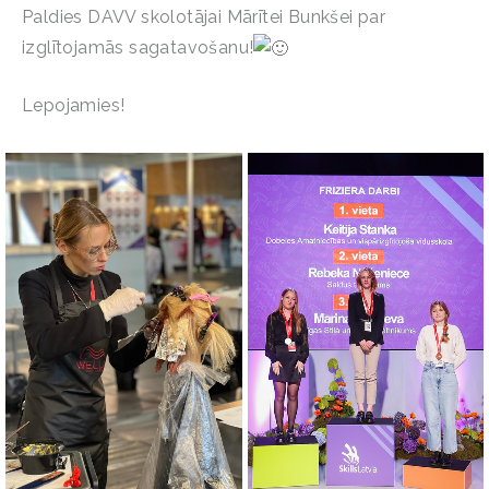
Paldies DAVV skolotājai Mārītei Bunkšei par
izglītojamās sagatavošanu!
Lepojamies!