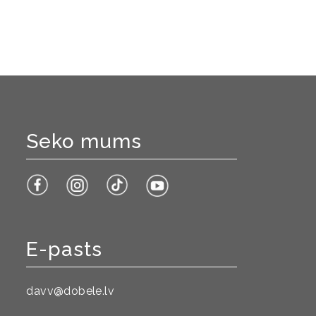
Seko mums
E-pasts
davv@dobele.lv