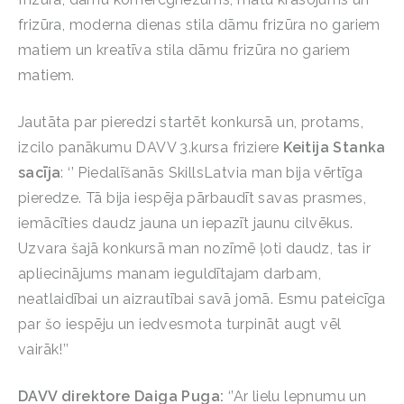
frizūra, moderna dienas stila dāmu frizūra no gariem
matiem un kreatīva stila dāmu frizūra no gariem
matiem.
Jautāta par pieredzi startēt konkursā un, protams,
izcilo panākumu DAVV 3.kursa friziere
Keitija Stanka
sacīja
: ‘’ Piedalīšanās SkillsLatvia man bija vērtīga
pieredze. Tā bija iespēja pārbaudīt savas prasmes,
iemācīties daudz jauna un iepazīt jaunu cilvēkus.
Uzvara šajā konkursā man nozīmē ļoti daudz, tas ir
apliecinājums manam ieguldītajam darbam,
neatlaidībai un aizrautībai savā jomā. Esmu pateicīga
par šo iespēju un iedvesmota turpināt augt vēl
vairāk!’’
DAVV direktore Daiga Puga:
‘’Ar lielu lepnumu un