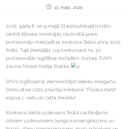
13. maijs, 2025
2025. gada 8. un 9.maijā Starptautiskajā izstāžu
centrā Ķīpsala norisinājās nacionālā jauno
profesionāļu meistarības konkursa SkillsLatvia 2025
fināls. Tajā piedalījās
129 konkursanti no 30
profesionālās izglītības iestādēm, tostarp DAVV
3.kursa friziere Keitija Stanka.
DAVV izglītojamā, demonstrējot lielisku sniegumu,
SkillsLatvia 2025 prasmju konkursā ‘’Friziera darbi’’
ieguva 1. vietu un zelta medaļu!
Konkursa darba uzdevums finālā sastāvēja no
četriem uzdevumiem: kungu komercgriezums un
frizūra, dāmu komercgriezums, matu krāsojums un