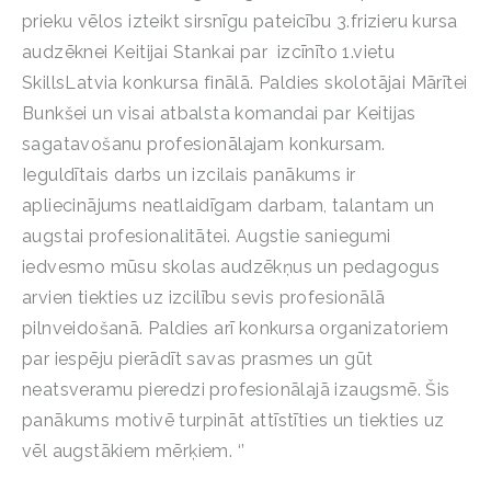
prieku vēlos izteikt sirsnīgu pateicību 3.frizieru kursa
audzēknei Keitijai Stankai par izcīnīto 1.vietu
SkillsLatvia konkursa finālā. Paldies skolotājai Mārītei
Bunkšei un visai atbalsta komandai par Keitijas
sagatavošanu profesionālajam konkursam.
Ieguldītais darbs un izcilais panākums ir
apliecinājums neatlaidīgam darbam, talantam un
augstai profesionalitātei. Augstie saniegumi
iedvesmo mūsu skolas audzēkņus un pedagogus
arvien tiekties uz izcilību sevis profesionālā
pilnveidošanā. Paldies arī konkursa organizatoriem
par iespēju pierādīt savas prasmes un gūt
neatsveramu pieredzi profesionālajā izaugsmē. Šis
panākums motivē turpināt attīstīties un tiekties uz
vēl augstākiem mērķiem. ‘’