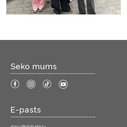
Seko mums
E-pasts
davv@dobele.lv