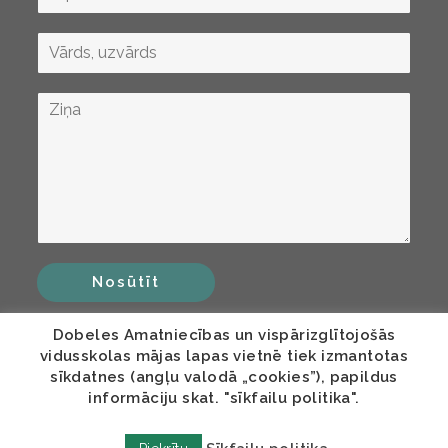
Nosūtīt
Dobeles Amatniecības un vispārizglītojošās
vidusskolas mājas lapas vietnē tiek izmantotas
sīkdatnes (angļu valodā „cookies”), papildus
informāciju skat. "sīkfailu politika".