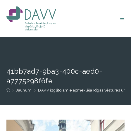
41bb7ad7-9ba3-400c-aed0-
a7775298f6fe
>
Jaunumi
>
DAVV izglītojamie apmeklēja Rīgas vēstures un k