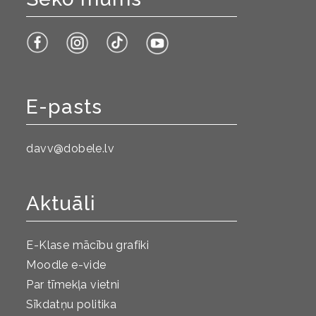
E-pasts
davv@dobele.lv
Aktuāli
E-Klase mācību grafiki
Moodle e-vide
Par tīmekļa vietni
Sīkdatņu politika