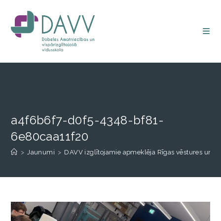
a4f6b6f7-d0f5-4348-bf81-
6e80caa11f20
>
Jaunumi
>
DAVV izglītojamie apmeklēja Rīgas vēstures un k