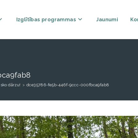
Izglītības programmas
Jaunumi
Ko
bca9fab8
isko dārzu!
>
dce35786-fe5b-446f-9ccc-000fbca9fab8