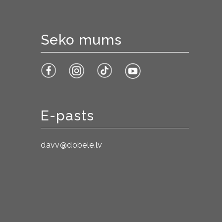
Seko mums
E-pasts
davv@dobele.lv