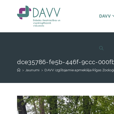
DAVV
dce35786-fe5b-446f-9ccc-000f
>
Jaunumi
>
DAVV izglītojamie apmeklēja Rīgas Zooloģ