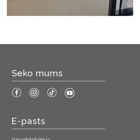
Seko mums
E-pasts
davv@dobele.lv