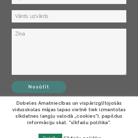
Nosūtīt
Dobeles Amatniecības un vispārizglītojošās
vidusskolas mājas lapas vietnē tiek izmantotas
sīkdatnes (angļu valodā „cookies”), papildus
informāciju skat. "sīkfailu politika".