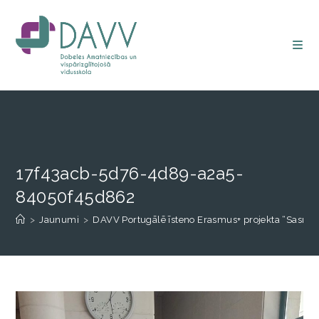
17f43acb-5d76-4d89-a2a5-
84050f45d862
>
Jaunumi
>
DAVV Portugālē īsteno Erasmus+ projekta “Sasniedz