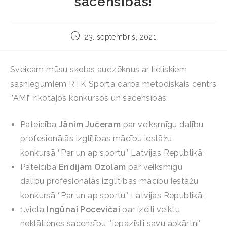
sacensībās!
23. septembris, 2021
Sveicam mūsu skolas audzēkņus ar lieliskiem
sasniegumiem RTK Sporta darba metodiskais centrs
‘’AMI’’ rīkotajos konkursos un sacensībās:
Pateicība
Jānim Jučeram
par veiksmīgu dalību
profesionālās izglītības mācību iestāžu
konkursā ‘’Par un ap sportu’’ Latvijas Republikā;
Pateicība
Endijam Ozolam
par veiksmīgu
dalību profesionālās izglītības mācību iestāžu
konkursā ‘’Par un ap sportu’’ Latvijas Republikā;
1.vieta
Ingūnai Pocevičai
par izcili veiktu
neklātienes sacensību ‘’Iepazīsti savu apkārtni’’