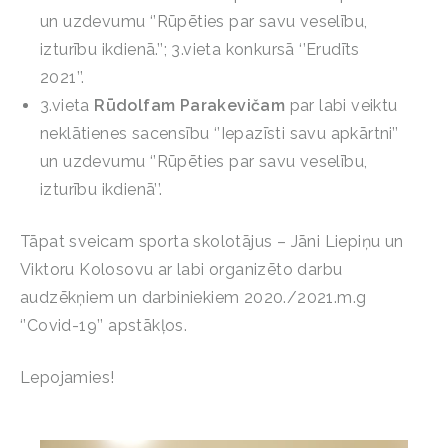
un uzdevumu ‘’Rūpēties par savu veselību,
izturību ikdienā.’’; 3.vieta konkursā ‘’Erudīts
2021’’.
3.vieta
Rūdolfam Parakevičam
par labi veiktu
neklātienes sacensību ‘’Iepazīsti savu apkārtni’’
un uzdevumu ‘’Rūpēties par savu veselību,
izturību ikdienā’’.
Tāpat sveicam sporta skolotājus – Jāni Liepiņu un
Viktoru Kolosovu ar labi organizēto darbu
audzēkņiem un darbiniekiem 2020./2021.m.g
‘’Covid-19’’ apstākļos.
Lepojamies!