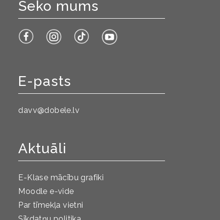
Seko mums
E-pasts
davv@dobele.lv
Aktuāli
E-Klase mācību grafiki
Moodle e-vide
Par tīmekļa vietni
Sīkdatņu politika