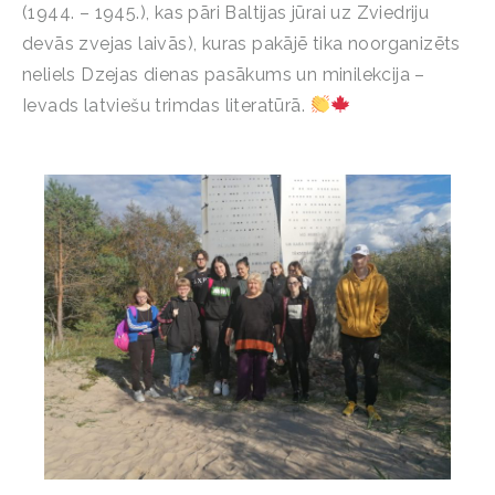
(1944. – 1945.), kas pāri Baltijas jūrai uz Zviedriju
devās zvejas laivās), kuras pakājē tika noorganizēts
neliels Dzejas dienas pasākums un minilekcija –
Ievads latviešu trimdas literatūrā.