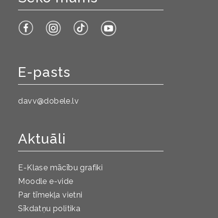
E-pasts
davv@dobele.lv
Aktuāli
E-Klase mācību grafiki
Moodle e-vide
Par tīmekļa vietni
Sīkdatņu politika