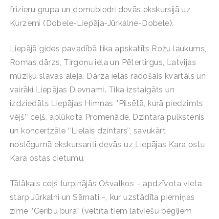
frizieru grupa un domubiedri devās ekskursijā uz
Kurzemi (Dobele-Liepāja-Jūrkalne-Dobele).
Liepājā gides pavadībā tika apskatīts Rožu laukums,
Romas dārzs, Tirgoņu iela un Pētertirgus, Latvijas
mūziķu slavas aleja, Dārza ielas radošais kvartāls un
vairāki Liepājas Dievnami. Tika izstaigāts un
izdziedāts Liepājas Himnas ‘’Pilsētā, kurā piedzimts
vējš’’ ceļš, aplūkota Promenāde, Dzintara pulkstenis
un koncertzāle ‘’Lielais dzintars’’, savukārt
noslēgumā ekskursanti devās uz Liepājas Kara ostu,
Kara ostas cietumu.
Tālākais ceļš turpinājās Ošvalkos – apdzīvota vieta
starp Jūrkalni un Sārnati –, kur uzstādīta piemiņas
zīme ‘’Cerību bura’’ (veltīta tiem latviešu bēgļiem