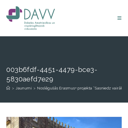
003b6fdf-4451-4479-bce3-
5830aefd7e29
>
Jaunumi
>
Noslēgušās Erasmus+ projekta ”Sasniedz vairāk.Pr