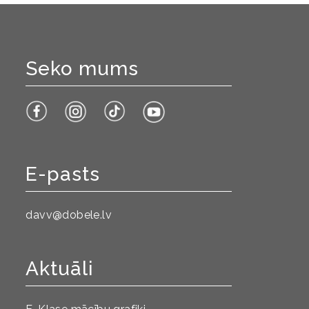
Seko mums
E-pasts
davv@dobele.lv
Aktuāli