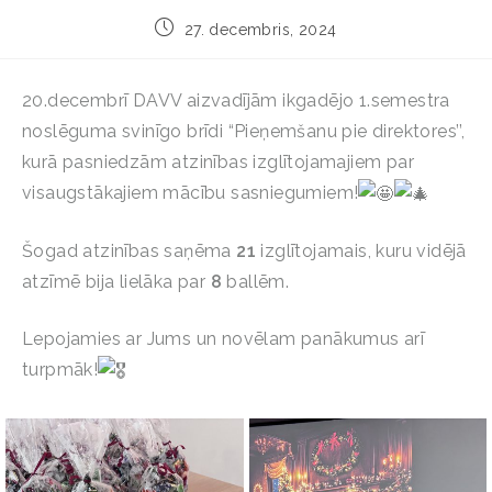
27. decembris, 2024
20.decembrī DAVV aizvadījām ikgadējo 1.semestra
noslēguma svinīgo brīdi “Pieņemšanu pie direktores’’,
kurā pasniedzām atzinības izglītojamajiem par
visaugstākajiem mācību sasniegumiem!
Šogad atzinības saņēma
21
izglītojamais, kuru vidējā
atzīmē bija lielāka par
8
ballēm.
Lepojamies ar Jums un novēlam panākumus arī
turpmāk!