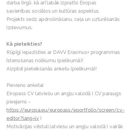
darba tirgū, kā arī labāk izpratīsi Eiropas
savienības sociālos un kultūras aspektus.
Projekts sedz apdrošināšanu, ceļa un uzturēšanās
izdevumus.
Kā pieteikties?
Rūpīgi iepazīsties ar DAVV Erasmus+ programmas
īstenošanas nolikumu (pielikumā)!
Aizpildi pieteikšanās anketu (pielikumā)!
Pievieno anketai
Eiropass CV latviešu un angļu valodā ( CV paraugs
pieejams –
https://europa.eu/europass/eportfolio/screen/cv-
editor?lang=lv
)
Motivācijas vēstuli latviešu un angļu valodā ( vairāk