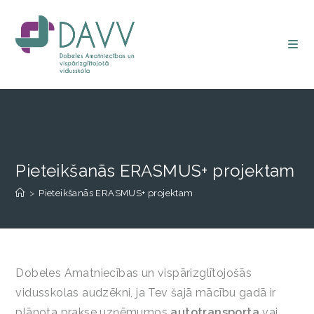
Pieteikšanās ERASMUS+ projektam
>
Pieteikšanās ERASMUS+ projektam
Dobeles Amatniecības un vispārizglītojošās
vidusskolas audzēkni, ja Tev šajā mācību gadā ir
plānota prakse uzņēmumos
autotransporta
vai