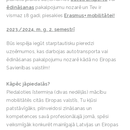
ēdināšanas
pakalpojumu nozarē un Tev ir
vismaz 18 gadi, piesakies
Erasmus+ mobilitātei!
2023./2024. m. g. 2. semestrī
Būs iespēja iegūt starptautisku pieredzi
uzņēmumos, kas darbojas autotransporta vai
ēdināšanas pakalpojumu nozarē kādā no Eiropas
Savienības valstīm!
Kāpēc jāpiedalās?
Piedaloties īstermiņa (divas nedēļās) mācību
mobilitātēs citās Eiropas valstīs, Tu kļūsi
patstāvīgāks, pilnveidosi zināšanas un
kompetences savā profesionālajā jomā, spēsi
veiksmīgāk konkurēt mainīgajā Latvijas un Eiropas