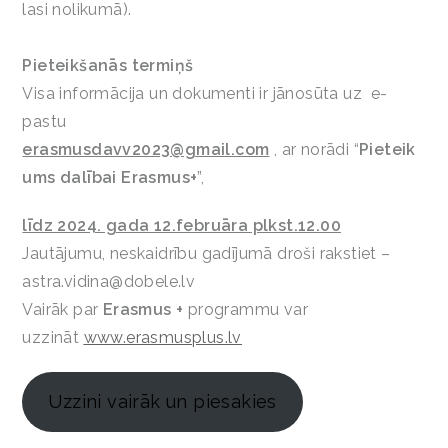
lasi nolikumā).
Pieteikšanās termiņš
Visa informācija un dokumenti ir jānosūta uz e-
pastu
erasmusdavv2023@gmail.com
, ar norādi “
Pieteik
ums dalībai Erasmus+
”,
līdz 2024. gada 12.februāra plkst.12.00
Jautājumu, neskaidrību gadījumā droši rakstiet –
astra.vidina@dobele.lv
Vairāk par
Erasmus +
programmu var
uzzināt
www.erasmusplus.lv
Uzzini vairāk un piesakies