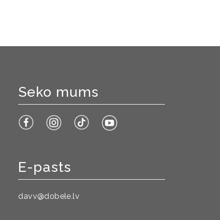
Seko mums
E-pasts
davv@dobele.lv