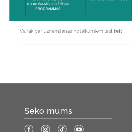
Vairāk par uzņemšanas noteikumiem lasi
šeit
Seko mums