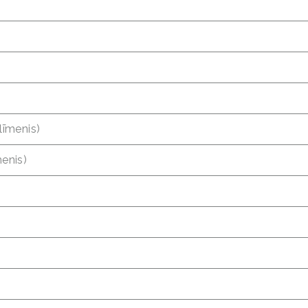
līmenis)
menis)