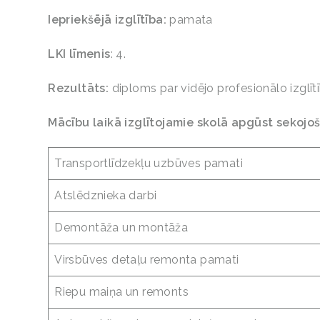
Iepriekšējā izglītība:
pamata
LKI līmenis
: 4.
Rezultāts:
diploms par vidējo profesionālo izglītī
Mācību laikā izglītojamie skolā apgūst sekojo
Transportlīdzekļu uzbūves pamati
Atslēdznieka darbi
Demontāža un montāža
Virsbūves detaļu remonta pamati
Riepu maiņa un remonts