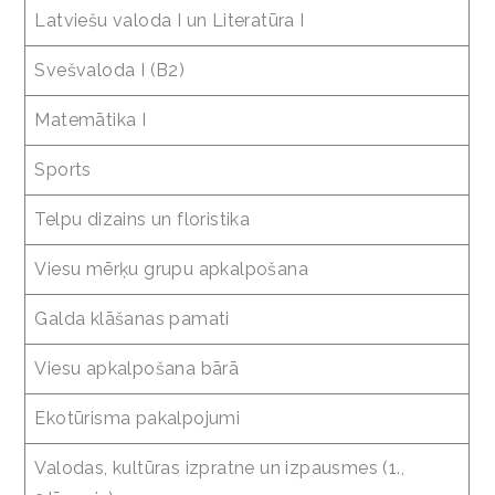
Latviešu valoda I un Literatūra I
Svešvaloda I (B2)
Matemātika I
Sports
Telpu dizains un floristika
Viesu mērķu grupu apkalpošana
Galda klāšanas pamati
Viesu apkalpošana bārā
Ekotūrisma pakalpojumi
Valodas, kultūras izpratne un izpausmes (1.,