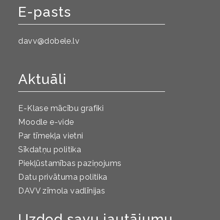
E-pasts
davv@dobele.lv
Aktuāli
E-Klase mācību grafiki
Moodle e-vide
Par tīmekļa vietni
Sīkdatņu politika
Piekļūstamības paziņojums
Datu privātuma politika
DAVV zīmola vadlīnijas
Uzdod savu jautājumu