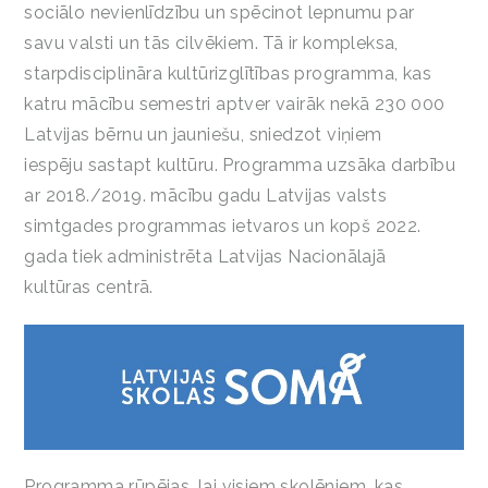
sociālo nevienlīdzību un spēcinot lepnumu par
savu valsti un tās cilvēkiem. Tā ir kompleksa,
starpdisciplināra kultūrizglītības programma, kas
katru mācību semestri aptver vairāk nekā 230 000
Latvijas bērnu un jauniešu, sniedzot viņiem
iespēju sastapt kultūru. Programma uzsāka darbību
ar 2018./2019. mācību gadu Latvijas valsts
simtgades programmas ietvaros un kopš 2022.
gada tiek administrēta Latvijas Nacionālajā
kultūras centrā.
Programma rūpējas, lai visiem skolēniem, kas