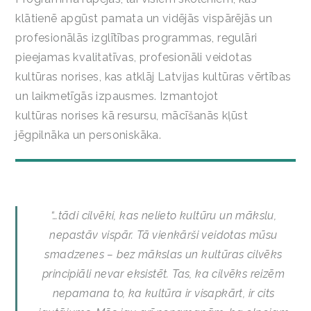
klātienē apgūst pamata un vidējās vispārējās un
profesionālās izglītības programmas, regulāri
pieejamas kvalitatīvas, profesionāli veidotas
kultūras norises, kas atklāj Latvijas kultūras vērtības
un laikmetīgās izpausmes. Izmantojot
kultūras norises kā resursu, mācīšanās kļūst
jēgpilnāka un personiskāka.
“…tādi cilvēki, kas nelieto kultūru un mākslu,
nepastāv vispār. Tā vienkārši veidotas mūsu
smadzenes – bez mākslas un kultūras cilvēks
principiāli nevar eksistēt. Tas, ka cilvēks reizēm
nepamana to, ka kultūra ir visapkārt, ir cits