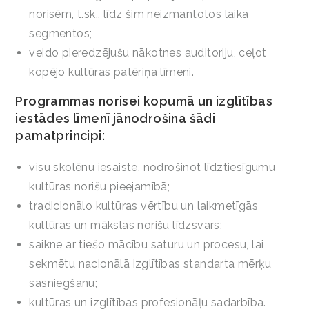
norisēm, t.sk., līdz šim neizmantotos laika
segmentos;
veido pieredzējušu nākotnes auditoriju, ceļot
kopējo kultūras patēriņa līmeni.
Programmas norisei kopumā un izglītības
iestādes līmenī jānodrošina šādi
pamatprincipi:
visu skolēnu iesaiste, nodrošinot līdztiesīgumu
kultūras norišu pieejamībā;
tradicionālo kultūras vērtību un laikmetīgās
kultūras un mākslas norišu līdzsvars;
saikne ar tiešo mācību saturu un procesu, lai
sekmētu nacionālā izglītības standarta mērķu
sasniegšanu;
kultūras un izglītības profesionāļu sadarbība.