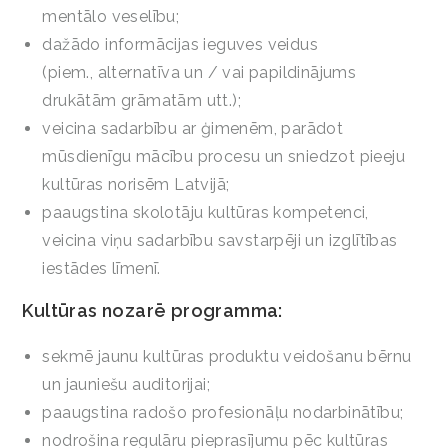
mentālo veselību;
dažādo informācijas ieguves veidus
(piem., alternatīva un / vai papildinājums
drukātām grāmatām utt.);
veicina sadarbību ar ģimenēm, parādot
mūsdienīgu mācību procesu un sniedzot pieeju
kultūras norisēm Latvijā;
paaugstina skolotāju kultūras kompetenci,
veicina viņu sadarbību savstarpēji un izglītības
iestādes līmenī.
Kultūras nozarē programma:
sekmē jaunu kultūras produktu veidošanu bērnu
un jauniešu auditorijai;
paaugstina radošo profesionāļu nodarbinātību;
nodrošina regulāru pieprasījumu pēc kultūras