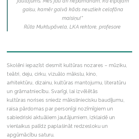
jautājums. Mēs jau arī nepamanām, ka elpojam
gaisu, kamēr galvā kāds neuzliek celofāna
maisiņu!”
Rūta Muktupāvela, LKA rektore, profesore
Skolēni iepazīst desmit kultūras nozares – mūziku,
teātri, deju, cirku, vizuālo mākslu, kino,
arhitektūru, dizainu, kultūras mantojumu, literatūru
un grāmatniecību. Svarīgi, lai izvēlētās
kultūras norises sniedz māksliniecisku baudījumu,
raisa pārdomas par personīgi nozīmīgiem un
sabiedriski aktuāliem jautājumiem, izklaidē un
vienlaikus palīdz paplašināt redzesloku un
apgūmācību saturu.