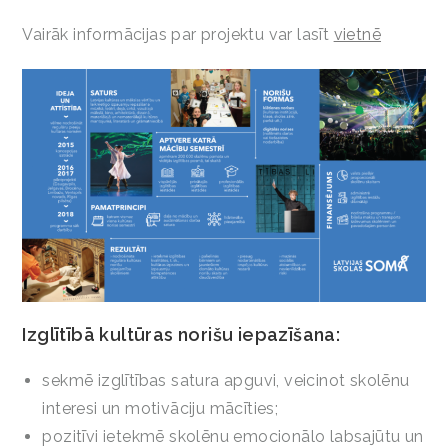
Vairāk informācijas par projektu var lasīt
vietnē
Izglītībā kultūras norišu iepazīšana:
sekmē izglītības satura apguvi, veicinot skolēnu
interesi un motivāciju mācīties;
pozitīvi ietekmē skolēnu emocionālo labsajūtu un