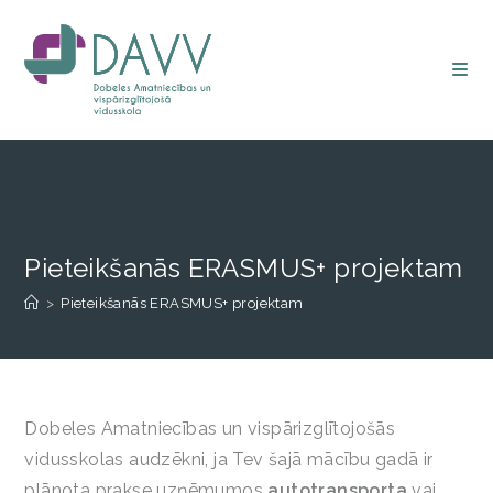
Pieteikšanās ERASMUS+ projektam
>
Pieteikšanās ERASMUS+ projektam
Dobeles Amatniecības un vispārizglītojošās
vidusskolas audzēkni, ja Tev šajā mācību gadā ir
plānota prakse uzņēmumos
autotransporta
vai