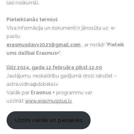
lasi nolikumā).
Pieteikšanās termiņš
Visa informācija un dokumenti ir jānosūta uz e-
pastu
erasmusdavv2023@gmail.com
, ar norādi “
Pieteik
ums dalībai Erasmus+
”,
līdz 2024. gada 12.februāra plkst.12.00
Jautājumu, neskaidrību gadījumā droši rakstiet –
astra.vidina@dobele.lv
Vairāk par
Erasmus +
programmu var
uzzināt
www.erasmusplus.lv
Uzzini vairāk un piesakies