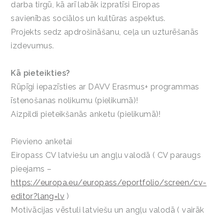
darba tirgū, kā arī labāk izpratīsi Eiropas
savienības sociālos un kultūras aspektus.
Projekts sedz apdrošināšanu, ceļa un uzturēšanās
izdevumus.
Kā pieteikties?
Rūpīgi iepazīsties ar DAVV Erasmus+ programmas
īstenošanas nolikumu (pielikumā)!
Aizpildi pieteikšanās anketu (pielikumā)!
Pievieno anketai
Eiropass CV latviešu un angļu valodā ( CV paraugs
pieejams –
https://europa.eu/europass/eportfolio/screen/cv-
editor?lang=lv
)
Motivācijas vēstuli latviešu un angļu valodā ( vairāk