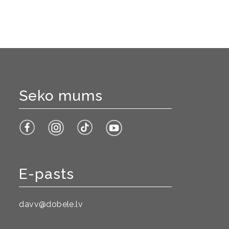
Seko mums
E-pasts
davv@dobele.lv