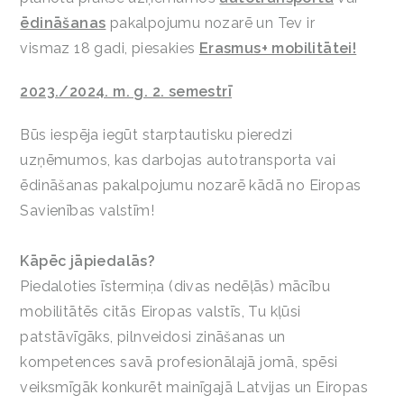
ēdināšanas
pakalpojumu nozarē un Tev ir
vismaz 18 gadi, piesakies
Erasmus+ mobilitātei!
2023./2024. m. g. 2. semestrī
Būs iespēja iegūt starptautisku pieredzi
uzņēmumos, kas darbojas autotransporta vai
ēdināšanas pakalpojumu nozarē kādā no Eiropas
Savienības valstīm!
Kāpēc jāpiedalās?
Piedaloties īstermiņa (divas nedēļās) mācību
mobilitātēs citās Eiropas valstīs, Tu kļūsi
patstāvīgāks, pilnveidosi zināšanas un
kompetences savā profesionālajā jomā, spēsi
veiksmīgāk konkurēt mainīgajā Latvijas un Eiropas