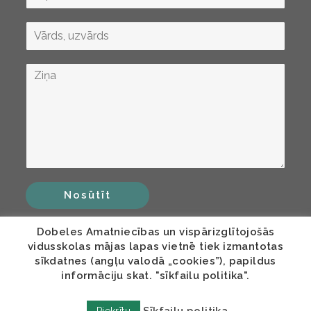
Nosūtīt
Dobeles Amatniecības un vispārizglītojošās
vidusskolas mājas lapas vietnē tiek izmantotas
sīkdatnes (angļu valodā „cookies”), papildus
informāciju skat. "sīkfailu politika".