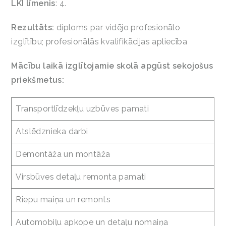
LKI līmenis
: 4.
Rezultāts:
diploms par vidējo profesionālo
izglītību; profesionālās kvalifikācijas apliecība
Mācību laikā izglītojamie skolā apgūst sekojošus
priekšmetus:
Transportlīdzekļu uzbūves pamati
Atslēdznieka darbi
Demontāža un montāža
Virsbūves detaļu remonta pamati
Riepu maiņa un remonts
Automobiļu apkope un detaļu nomaiņa