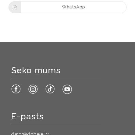
WhatsApp
Seko mums
E-pasts
davv@dobele.lv