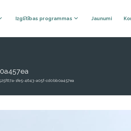
Izglītības programmas
Jaunumi
Ko
b0a457ea
525f67a-1fe5-4643-a05f-cd0bb0a457ea