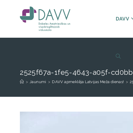
DAVV
2525f67a-1fe5-4643-a05f-cd0b
>
Jaunumi
>
DAVV apmeklēja Latvijas Meža dienas!
>
2