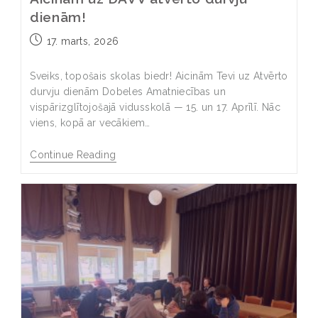
dienām!
17. marts, 2026
Sveiks, topošais skolas biedr! Aicinām Tevi uz Atvērto
durvju dienām Dobeles Amatniecības un
vispārizglītojošajā vidusskolā — 15. un 17. Aprīlī. Nāc
viens, kopā ar vecākiem…
Continue Reading