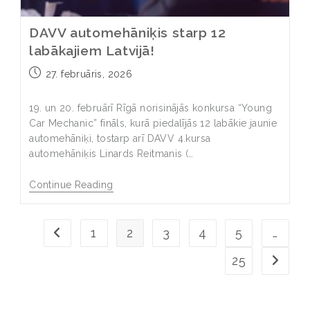
DAVV automehāniķis starp 12
labākajiem Latvijā!
27. februāris, 2026
19. un 20. februārī Rīgā norisinājās konkursa “Young
Car Mechanic” fināls, kurā piedalījās 12 labākie jaunie
automehāniķi, tostarp arī DAVV 4.kursa
automehāniķis Linards Reitmanis (…
Continue Reading
1
2
3
4
5
…
25