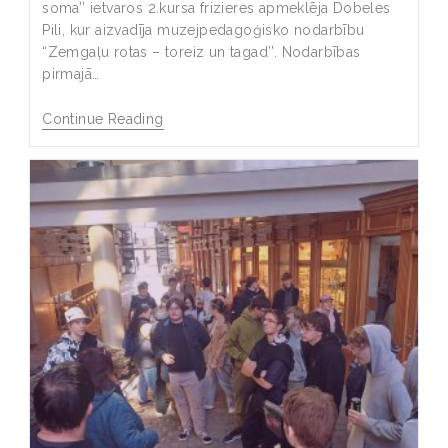
soma’’ ietvaros 2.kursa frizieres apmeklēja Dobeles
Pili, kur aizvadīja muzejpedagoģisko nodarbību
“Zemgaļu rotas – toreiz un tagad’’. Nodarbības
pirmajā…
Continue Reading