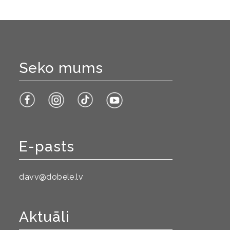
Seko mums
E-pasts
davv@dobele.lv
Aktuāli