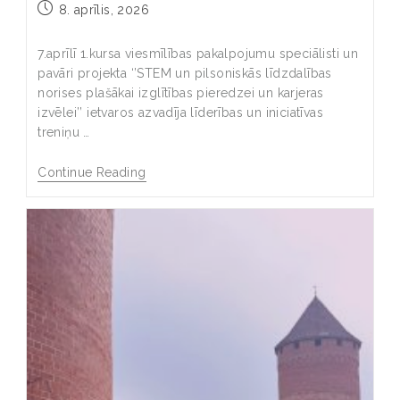
8. aprīlis, 2026
7.aprīlī 1.kursa viesmīlības pakalpojumu speciālisti un
pavāri projekta ‘’STEM un pilsoniskās līdzdalības
norises plašākai izglītības pieredzei un karjeras
izvēlei’’ ietvaros azvadīja līderības un iniciatīvas
treniņu …
Continue Reading