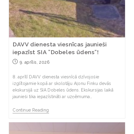
DAVV dienesta viesnīcas jaunieši
iepazīst SIA ”Dobeles ūdens”!
9. aprīlis, 2026
8. aprīlī DAVV dienesta viesnīcā dzīvojošie
izglītojamie kopā ar skolotāju Aļonu Finku devās
ekskursijā uz SIA Dobeles ūdens. Ekskursijas laikā
jaunieši tika iepazīstināti ar uzņēmuma…
Continue Reading