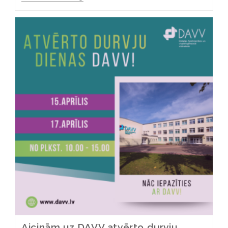
Aicinām uz DAVV atvērto durvju