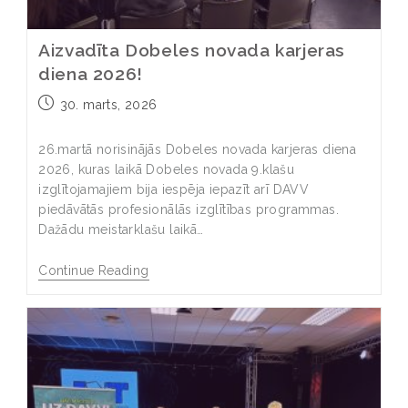
Aizvadīta Dobeles novada karjeras
diena 2026!
30. marts, 2026
26.martā norisinājās Dobeles novada karjeras diena
2026, kuras laikā Dobeles novada 9.klašu
izglītojamajiem bija iespēja iepazīt arī DAVV
piedāvātās profesionālās izglītības programmas.
Dažādu meistarklašu laikā…
Continue Reading