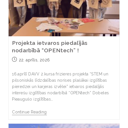
Projekta ietvaros piedalījās
nodarbībā “OPENtech” !
22. aprīlis, 2026
16.aprīlī DAVV 2.kursa frizieres projekta “STEM un
pilsoniskās līdzdalības norises plašākai izglītības
pieredzei un karjeras izvēlei” ietvaros piedalījās
interešu izglītības nodarbībā “OPENtech” Dobeles
Pieaugušo izglītības…
Continue Reading