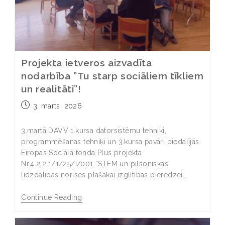
Projekta ietveros aizvadīta
nodarbība ”Tu starp sociāliem tīkliem
un realitāti”!
3. marts, 2026
3.martā DAVV 1.kursa datorsistēmu tehniķi,
programmēšanas tehniķi un 3.kursa pavāri piedalījās
Eiropas Sociālā fonda Plus projekta
Nr.4.2.2.1/1/25/I/001 “STEM un pilsoniskās
līdzdalības norises plašākai izglītības pieredzei…
Continue Reading