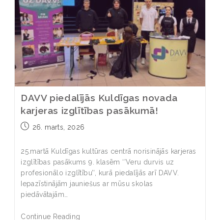
DAVV piedalījās Kuldīgas novada
karjeras izglītības pasākumā!
26. marts, 2026
25.martā Kuldīgas kultūras centrā norisinājās karjeras
izglītības pasākums 9. klasēm ‘’Veru durvis uz
profesionālo izglītību’’, kurā piedalījās arī DAVV.
Iepazīstinājām jauniešus ar mūsu skolas
piedāvātajām…
Continue Reading