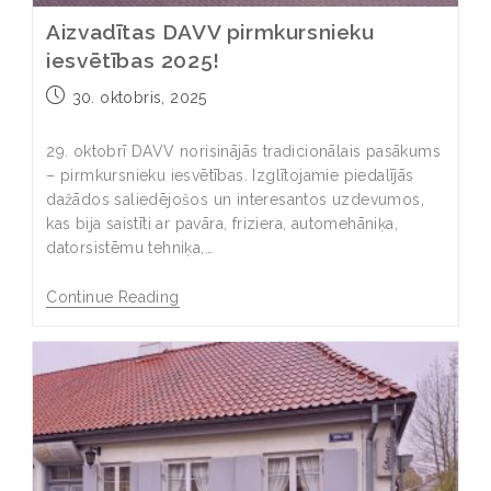
Aizvadītas DAVV pirmkursnieku
iesvētības 2025!
30. oktobris, 2025
29. oktobrī DAVV norisinājās tradicionālais pasākums
– pirmkursnieku iesvētības. Izglītojamie piedalījās
dažādos saliedējošos un interesantos uzdevumos,
kas bija saistīti ar pavāra, friziera, automehāniķa,
datorsistēmu tehniķa,…
Continue Reading