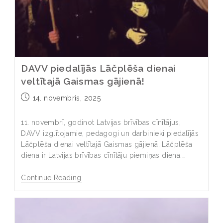
DAVV piedalījās Lāčplēša dienai
veltītajā Gaismas gājienā!
14. novembris, 2025
11. novembrī, godinot Latvijas brīvības cīnītājus,
DAVV izglītojamie, pedagogi un darbinieki piedalījās
Lāčplēša dienai veltītajā Gaismas gājienā. Lāčplēša
diena ir Latvijas brīvības cīnītāju piemiņas diena.…
Continue Reading