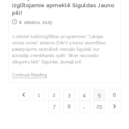
izglītojamie apmeklē Siguldas Jauno
pili!
8. oktobris, 2025
2.oktobrī kultūrizglītības programmas ''Latvijas
skolas soma'' ietvaros DAVV 4.kursa viesmīlības
pakalpojumu speciālisti viesojās Siguldā, kur
aizvadīja orientēšanās spēli ‘’Atver nacionālo
dārgumu lādi’’ Siguldas Jaunajā pilī…
Continue Reading
1
2
3
4
5
6
7
8
…
25