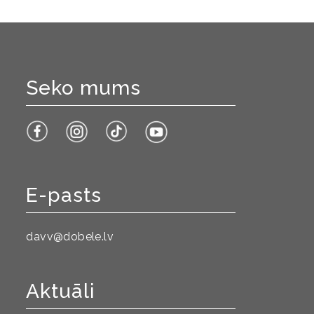
Seko mums
E-pasts
davv@dobele.lv
Aktuāli