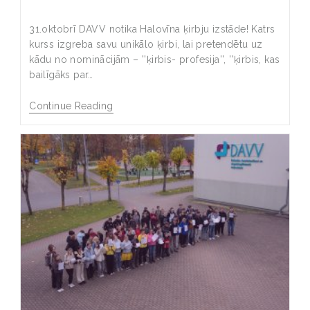
31.oktobrī DAVV notika Halovīna ķirbju izstāde! Katrs
kurss izgreba savu unikālo ķirbi, lai pretendētu uz
kādu no nominācijām – ''ķirbis- profesija'', ''ķirbis, kas
bailīgāks par…
Continue Reading