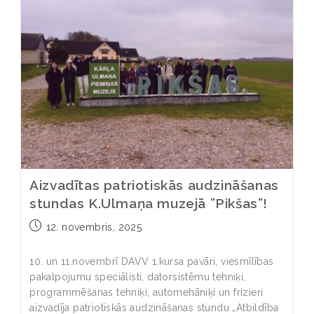
Aizvadītas patriotiskās audzināšanas
stundas K.Ulmaņa muzejā ”Pikšas”!
12. novembris, 2025
10. un 11.novembrī DAVV 1.kursa pavāri, viesmīlības
pakalpojumu speciālisti, datorsistēmu tehniķi,
programmēšanas tehniķi, automehāniķi un frizieri
aizvadīja patriotiskās audzināšanas stundu „Atbildība