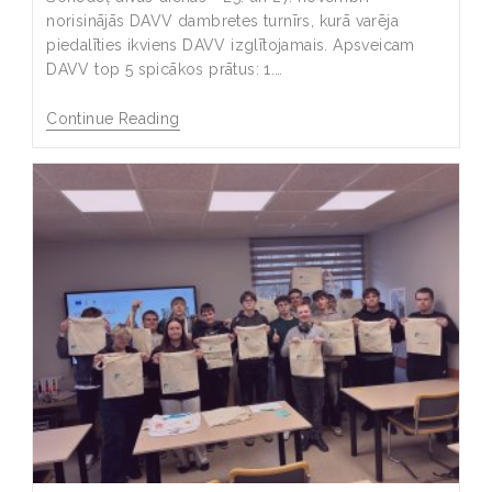
norisinājās DAVV dambretes turnīrs, kurā varēja
piedalīties ikviens DAVV izglītojamais. Apsveicam
DAVV top 5 spicākos prātus: 1.…
Continue Reading