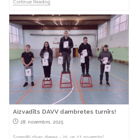
Continue Reading
Aizvadīts DAVV dambretes turnīrs!
28. novembris, 2025
Šonedēļ divas dienas - 25. un 27. novembrī