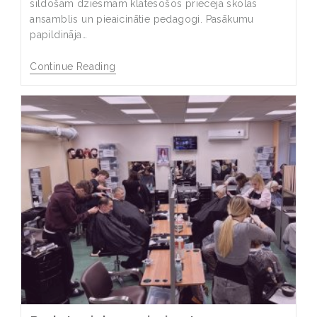
sildošām dziesmām klātesošos priecēja skolas
ansamblis un pieaicinātie pedagogi. Pasākumu
papildināja…
Continue Reading