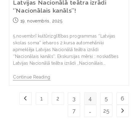
Latvijas Nacionālā teātra izrādi
‘’Nacionālais kanāls’’!
19. novembris, 2025
5.novembrī kultūrizglītības programmas ‘’Latvijas
skolas soma’’ ietvaros 2.kursa automehāniķi
apmeklēja Latvijas Nacionālā teātra izrādi
‘’Nacionālais kanāls’’. Ekskursijas mērķi : noskatīties
Latvijas Nacionālā teātra izrādi ,,Nacionālais…
Continue Reading
1
2
3
4
5
6
7
…
25