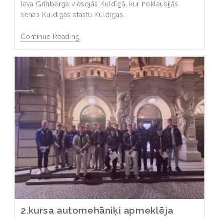
Ieva Grīnberga viesojās Kuldīgā, kur noklausījās
senās Kuldīgas stāstu Kuldīgas…
Continue Reading
2.kursa automehāniķi apmeklēja