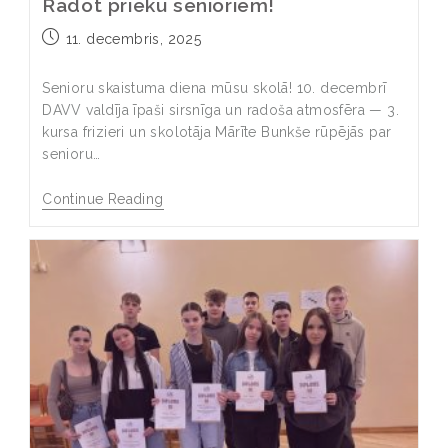
Radot prieku senioriem!
11. decembris, 2025
Senioru skaistuma diena mūsu skolā! 10. decembrī
DAVV valdīja īpaši sirsnīga un radoša atmosfēra — 3.
kursa frizieri un skolotāja Mārīte Bunkše rūpējās par
senioru…
Continue Reading