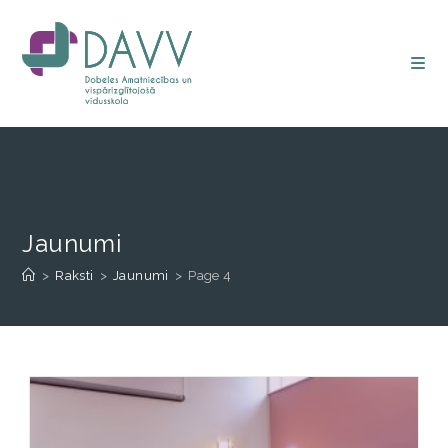
Jaunumi
>
Raksti
>
Jaunumi
>
Page 4