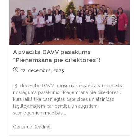
Aizvadīts DAVV pasākums
”Pieņemšana pie direktores”!
22. decembris, 2025
19. decembrī DAVV norisinājās ikgadējais 1.semestra
noslēguma pasākums ‘’Pieņemšana pie direktores’’,
kura laikā tika pasniegtas pateicības un atzinības
izglītojamajiem par centību un augstiem
sasniegumiem mācībās.…
Continue Reading