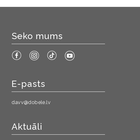
Seko mums
E-pasts
davv@dobele.lv
Aktuāli